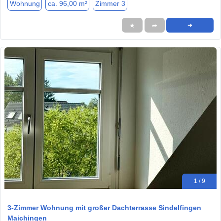
Wohnung
ca. 96,00 m²
Zimmer 3
★
➦
➜
1 / 9
3-Zimmer Wohnung mit großer Dachterrasse Sindelfingen
Maichingen