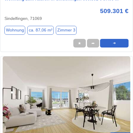
509.301 €
Sindelfingen, 71069
Wohnung
ca. 87,06 m²
Zimmer 3
★
➦
➜