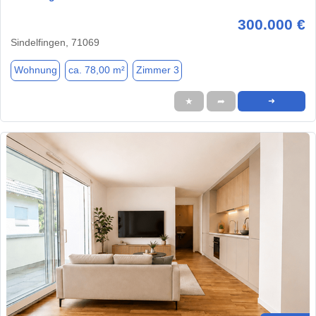
300.000 €
Sindelfingen, 71069
Wohnung
ca. 78,00 m²
Zimmer 3
★
➦
➜