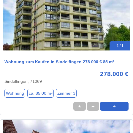
1 / 1
Wohnung zum Kaufen in Sindelfingen 278.000 € 85 m²
278.000 €
Sindelfingen, 71069
Wohnung
ca. 85,00 m²
Zimmer 3
★
➦
➜