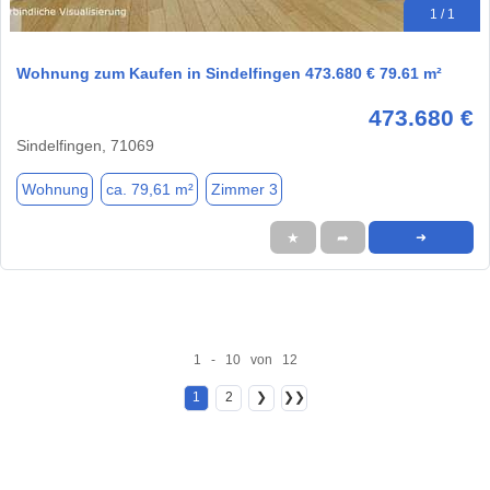
1 / 1
Wohnung zum Kaufen in Sindelfingen 473.680 € 79.61 m²
473.680 €
Sindelfingen, 71069
Wohnung
ca. 79,61 m²
Zimmer 3
★
➦
➜
1 - 10 von 12
1
2
❯
❯❯