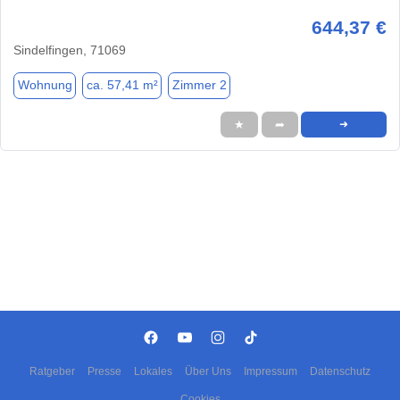
644,37 €
Sindelfingen, 71069
Wohnung
ca. 57,41 m²
Zimmer 2
★
➦
➜
Ratgeber
Presse
Lokales
Über Uns
Impressum
Datenschutz
Cookies