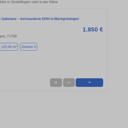
ilie in Sindelfingen oder in der Nähe.
ft Substanz – kernsanierte DHH in Markgröningen
1.850 €
gen, 71706
. 125,00 m²
Zimmer 5
★
➦
➜