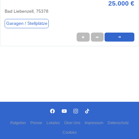
25.000 €
Bad Liebenzell, 75378
Garagen / Stellplätze
★
➦
➜
Ratgeber
Presse
Lokales
Über Uns
Impressum
Datenschutz
Cookies