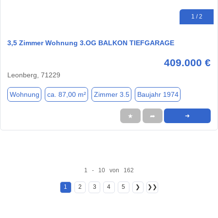
1 / 2
3,5 Zimmer Wohnung 3.OG BALKON TIEFGARAGE
409.000 €
Leonberg, 71229
Wohnung
ca. 87,00 m²
Zimmer 3.5
Baujahr 1974
★
➦
➜
1 - 10 von 162
1
2
3
4
5
❯
❯❯