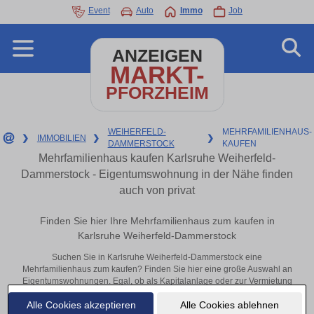
Event
Auto
Immo
Job
ANZEIGEN
MARKT-
PFORZHEIM
WEIHERFELD-
MEHRFAMILIENHAUS-
❯
IMMOBILIEN
❯
❯
DAMMERSTOCK
KAUFEN
Mehrfamilienhaus kaufen Karlsruhe Weiherfeld-
Dammerstock - Eigentumswohnung in der Nähe finden
auch von privat
Finden Sie hier Ihre Mehrfamilienhaus zum kaufen in
Karlsruhe Weiherfeld-Dammerstock
Suchen Sie in Karlsruhe Weiherfeld-Dammerstock eine
Mehrfamilienhaus zum kaufen? Finden Sie hier eine große Auswahl an
Eigentumswohnungen. Egal, ob als Kapitalanlage oder zur Vermietung
– hier finden Sie Ihre Immobilie in Karlsruhe Weiherfeld-Dammerstock
Alle Cookies akzeptieren
Alle Cookies ablehnen
oder in der Nähe.