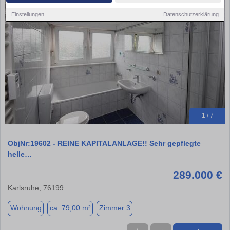
Einstellungen
Datenschutzerklärung
1 / 7
ObjNr:19602 - REINE KAPITALANLAGE!! Sehr gepflegte
helle…
289.000 €
Karlsruhe, 76199
Wohnung
ca. 79,00 m²
Zimmer 3