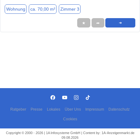
Wohnung
ca. 70,00 m²
Zimmer 3
★
➦
➜
Ratgeber
Presse
Lokales
Über Uns
Impressum
Datenschutz
Cookies
Copyright © 2000 - 2026 | 1A Infosysteme GmbH | Content by: 1A-Anzeigenmarkt.de
09.08.2026