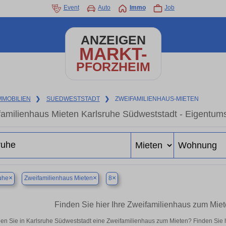
Event
Auto
Immo
Job
ANZEIGEN
MARKT-
PFORZHEIM
MMOBILIEN
❯
SUEDWESTSTADT
❯
ZWEIFAMILIENHAUS-MIETEN
familienhaus Mieten Karlsruhe Südweststadt - Eigentum
×
×
×
uhe
Zweifamilienhaus Mieten
8
Finden Sie hier Ihre Zweifamilienhaus zum Miet
en Sie in Karlsruhe Südweststadt eine Zweifamilienhaus zum Mieten? Finden Sie 