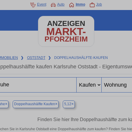
Event
Auto
Immo
Job
ANZEIGEN
MARKT-
PFORZHEIM
MMOBILIEN
❯
OSTSTADT
❯
DOPPELHAUSHÄLFTE-KAUFEN
ppelhaushälfte kaufen Karlsruhe Oststadt - Eigentumsw
×
×
×
uhe
Doppelhaushälfte Kaufen
5,12
Finden Sie hier Ihre Doppelhaushälfte zum ka
chen Sie in Karlsruhe Oststadt eine Doppelhaushälfte zum kaufen? Finden Sie hi