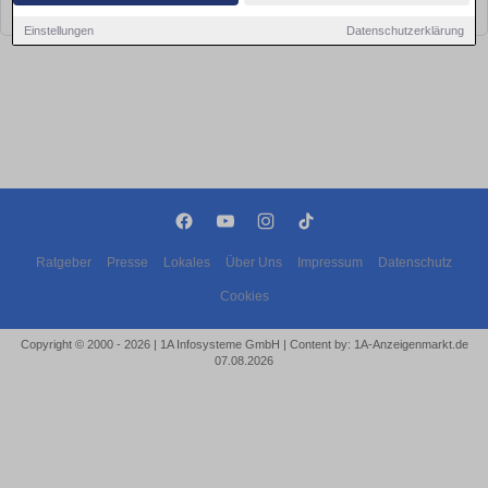
bald wieder vorbei!
Einstellungen
Datenschutzerklärung
Ratgeber
Presse
Lokales
Über Uns
Impressum
Datenschutz
Cookies
Copyright © 2000 - 2026 | 1A Infosysteme GmbH | Content by: 1A-Anzeigenmarkt.de
07.08.2026