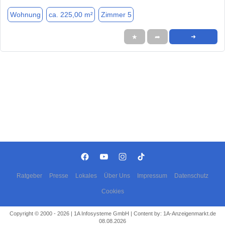
Wohnung
ca. 225,00 m²
Zimmer 5
★
➦
➜
Ratgeber
Presse
Lokales
Über Uns
Impressum
Datenschutz
Cookies
Copyright © 2000 - 2026 | 1A Infosysteme GmbH | Content by: 1A-Anzeigenmarkt.de
08.08.2026