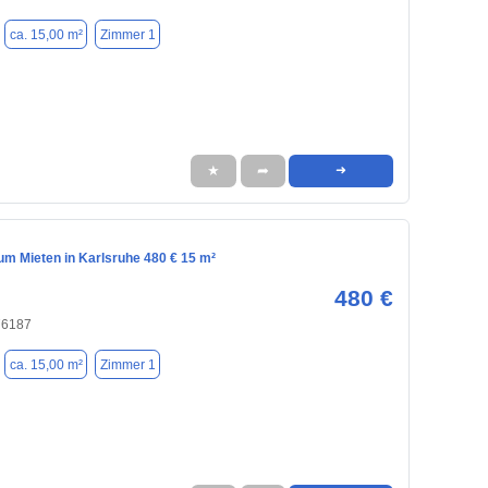
ca. 15,00 m²
Zimmer 1
★
➦
➜
m Mieten in Karlsruhe 480 € 15 m²
480 €
76187
ca. 15,00 m²
Zimmer 1