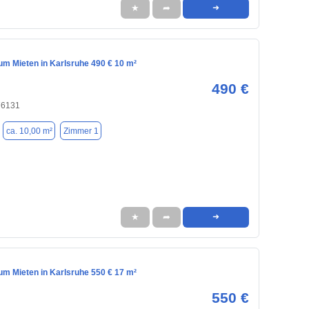
★
➦
➜
m Mieten in Karlsruhe 490 € 10 m²
490 €
76131
ca. 10,00 m²
Zimmer 1
★
➦
➜
m Mieten in Karlsruhe 550 € 17 m²
550 €