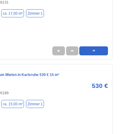
76131
ca. 17,00 m²
Zimmer 1
★
➦
➜
m Mieten in Karlsruhe 530 € 15 m²
530 €
76189
ca. 15,00 m²
Zimmer 1