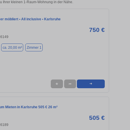
 zu Ihrer kleinen 1-Raum-Wohnung in der Nähe.
r möbliert • All inclusive • Karlsruhe
750 €
76149
ca. 20,00 m²
Zimmer 1
★
➦
➜
m Mieten in Karlsruhe 505 € 26 m²
505 €
76189