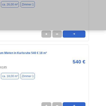
ca. 26,00 m²
Zimmer 1
★
➦
➜
m Mieten in Karlsruhe 540 € 18 m²
540 €
76185
ca. 18,00 m²
Zimmer 1
★
➦
➜