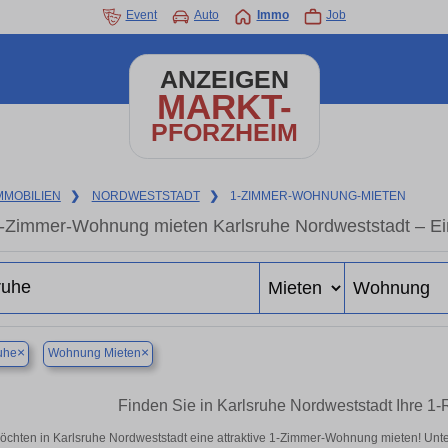
Event
Auto
Immo
Job
ANZEIGEN
MARKT-
PFORZHEIM
MMOBILIEN
❯
NORDWESTSTADT
❯
1-ZIMMER-WOHNUNG-MIETEN
-Zimmer-Wohnung mieten Karlsruhe Nordweststadt – Ei
×
×
uhe
Wohnung Mieten
Finden Sie in Karlsruhe Nordweststadt Ihre 
öchten in Karlsruhe Nordweststadt eine attraktive 1-Zimmer-Wohnung mieten! Un