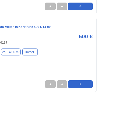
★
➦
➜
m Mieten in Karlsruhe 500 € 14 m²
500 €
76137
ca. 14,00 m²
Zimmer 1
★
➦
➜