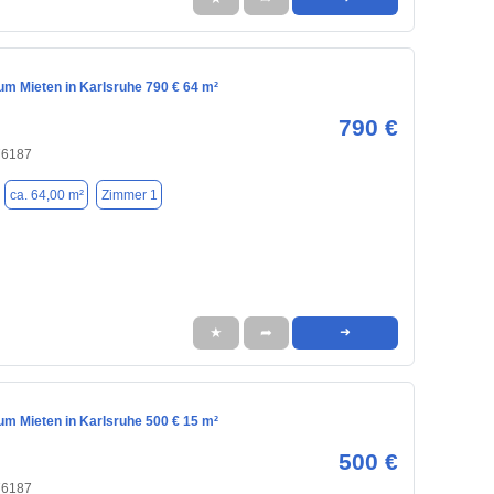
m Mieten in Karlsruhe 790 € 64 m²
790 €
76187
ca. 64,00 m²
Zimmer 1
★
➦
➜
m Mieten in Karlsruhe 500 € 15 m²
500 €
76187