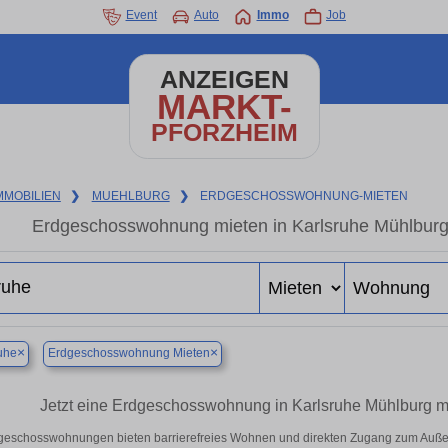
Event
Auto
Immo
Job
ANZEIGEN
MARKT-
PFORZHEIM
MMOBILIEN
❯
MUEHLBURG
❯
ERDGESCHOSSWOHNUNG-MIETEN
Erdgeschosswohnung mieten in Karlsruhe Mühlbur
×
×
uhe
Erdgeschosswohnung Mieten
Jetzt eine Erdgeschosswohnung in Karlsruhe Mühlburg mie
geschosswohnungen bieten barrierefreies Wohnen und direkten Zugang zum Außen