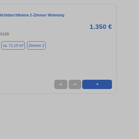
, lichtdurchflutete 2-Zimmer Wohnung
1.350 €
76189
ca. 71,10 m²
Zimmer 2
★
➦
➜