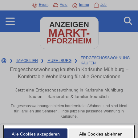
Event
Auto
Immo
Job
ANZEIGEN
MARKT-
PFORZHEIM
ERDGESCHOSSWOHNUNG-
❯
IMMOBILIEN
❯
MUEHLBURG
❯
KAUFEN
Erdgeschosswohnung kaufen in Karlsruhe Mühlburg –
Komfortable Wohnlösung für alle Generationen
Jetzt eine Erdgeschosswohnung in Karlsruhe Mühlburg
kaufen – Barrierefrei & familienfreundlich
Erdgeschosswohnungen bieten barrierefreies Wohnen und sind ideal
für Familien und Senioren. Finde jetzt eine passende Wohnung in
Karlsruhe.
Leider konnten wir derzeit keine passenden Objekte finden. Schauen Sie
Alle Cookies akzeptieren
Alle Cookies ablehnen
bald wieder vorbei!