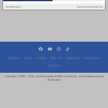
bald wieder vorbei!
Einstellungen
Datenschutzerklärung
Ratgeber
Presse
Lokales
Über Uns
Impressum
Datenschutz
Cookies
Copyright © 2000 - 2026 | 1A Infosysteme GmbH | Content by: 1A-Anzeigenmarkt.de
06.08.2026