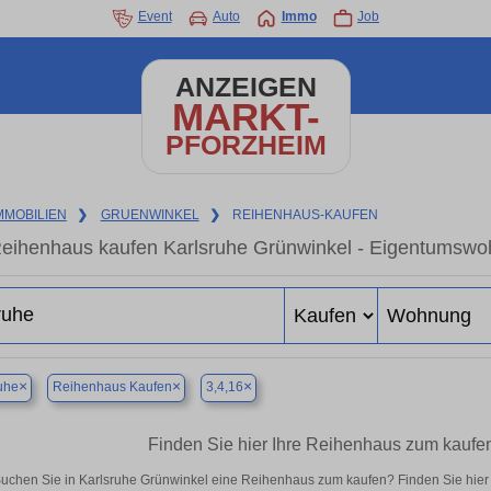
Event
Auto
Immo
Job
ANZEIGEN
MARKT-
PFORZHEIM
MMOBILIEN
❯
GRUENWINKEL
❯
REIHENHAUS-KAUFEN
eihenhaus kaufen Karlsruhe Grünwinkel - Eigentumswoh
×
×
×
uhe
Reihenhaus Kaufen
3,4,16
Finden Sie hier Ihre Reihenhaus zum kaufe
uchen Sie in Karlsruhe Grünwinkel eine Reihenhaus zum kaufen? Finden Sie hie