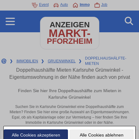
Event
Auto
Immo
Job
ANZEIGEN
MARKT-
PFORZHEIM
DOPPELHAUSHÄLFTE-
❯
IMMOBILIEN
❯
GRUENWINKEL
❯
MIETEN
Doppelhaushälfte Mieten Karlsruhe Grünwinkel -
Eigentumswohnung in der Nähe finden auch von privat
Finden Sie hier Ihre Doppelhaushälfte zum Mieten in
Karlsruhe Grünwinkel
Suchen Sie in Karlsruhe Grünwinkel eine Doppelhaushälfte zum
Mieten? Finden Sie hier eine große Auswahl an Eigentumswohnungen.
Egal, ob als Kapitalanlage oder zur Vermietung – hier finden Sie Ihre
Immobilie in Karlsruhe Grünwinkel oder in der Nähe.
Alle Cookies akzeptieren
Alle Cookies ablehnen
Leider konnten wir derzeit keine passenden Objekte finden. Schauen Sie