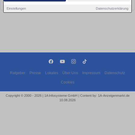
bald wieder vorbei!
Einstellungen
Datenschutzerklärung
Ratgeber
Presse
Lokales
Über Uns
Impressum
Datenschutz
Cookies
Copyright © 2000 - 2026 | 1A Infosysteme GmbH | Content by: 1A-Anzeigenmarkt.de
10.08.2026