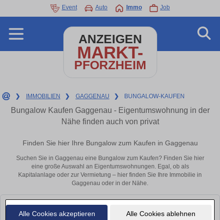
Event
Auto
Immo
Job
ANZEIGEN
MARKT-
PFORZHEIM
❯
IMMOBILIEN
❯
GAGGENAU
❯
BUNGALOW-KAUFEN
Bungalow Kaufen Gaggenau - Eigentumswohnung in der
Nähe finden auch von privat
Finden Sie hier Ihre Bungalow zum Kaufen in Gaggenau
Suchen Sie in Gaggenau eine Bungalow zum Kaufen? Finden Sie hier
eine große Auswahl an Eigentumswohnungen. Egal, ob als
Kapitalanlage oder zur Vermietung – hier finden Sie Ihre Immobilie in
Gaggenau oder in der Nähe.
Leider konnten wir derzeit keine passenden Objekte finden. Schauen Sie
Alle Cookies akzeptieren
Alle Cookies ablehnen
bald wieder vorbei!