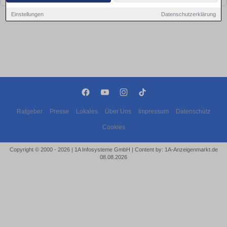
Einstellungen
Datenschutzerklärung
Ratgeber
Presse
Lokales
Über Uns
Impressum
Datenschutz
Cookies
Copyright © 2000 - 2026 | 1A Infosysteme GmbH | Content by: 1A-Anzeigenmarkt.de
08.08.2026