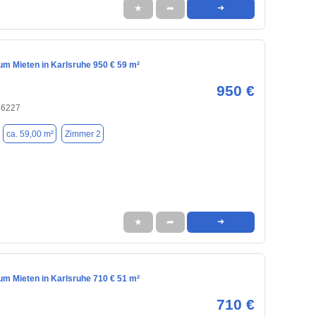
★
➦
➜
m Mieten in Karlsruhe 950 € 59 m²
950 €
76227
ca. 59,00 m²
Zimmer 2
★
➦
➜
m Mieten in Karlsruhe 710 € 51 m²
710 €