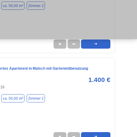
ca. 50,00 m²
Zimmer 2
★
➦
➜
ertes Apartment in Malsch mit Gartenmitbenutzung
1.400 €
316
ca. 50,00 m²
Zimmer 2
★
➦
➜