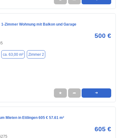
: 1-Zimmer Wohnung mit Balkon und Garage
500 €
35
ca. 63,00 m²
Zimmer 2
★
➦
➜
m Mieten in Ettlingen 605 € 57.61 m²
605 €
76275