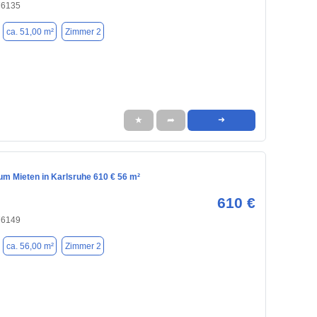
76135
ca. 51,00 m²
Zimmer 2
★
➦
➜
m Mieten in Karlsruhe 610 € 56 m²
610 €
76149
ca. 56,00 m²
Zimmer 2