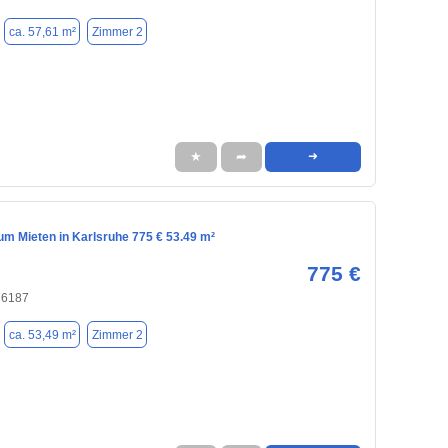
ca. 57,61 m²
Zimmer 2
★
➦
➜
m Mieten in Karlsruhe 775 € 53.49 m²
775 €
76187
ca. 53,49 m²
Zimmer 2