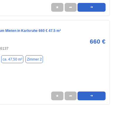
★
➦
➜
m Mieten in Karlsruhe 660 € 47.5 m²
660 €
76137
ca. 47,50 m²
Zimmer 2
★
➦
➜