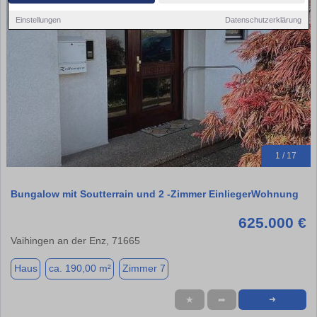
Einstellungen
Datenschutzerklärung
1 / 17
Bungalow mit Soutterrain und 2 -Zimmer EinliegerWohnung
625.000 €
Vaihingen an der Enz, 71665
Haus
ca. 190,00 m²
Zimmer 7
★
➦
➜