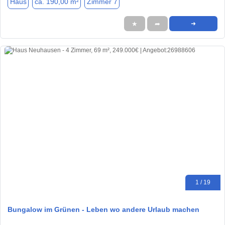
Haus
ca. 190,00 m²
Zimmer 7
★
➦
➜
1 / 19
Bungalow im Grünen - Leben wo andere Urlaub machen