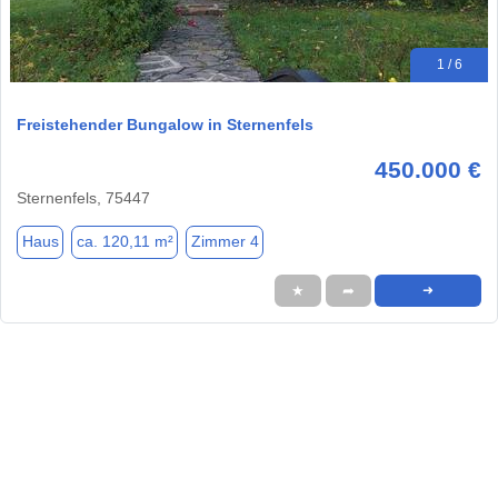
1 / 6
Freistehender Bungalow in Sternenfels
450.000 €
Sternenfels, 75447
Haus
ca. 120,11 m²
Zimmer 4
★
➦
➜