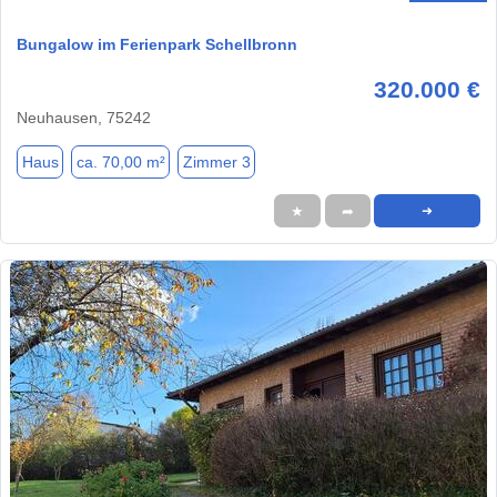
Bungalow im Ferienpark Schellbronn
320.000 €
Neuhausen, 75242
Haus
ca. 70,00 m²
Zimmer 3
★
➦
➜