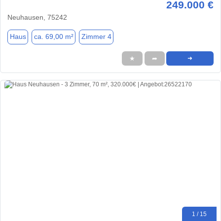
249.000 €
Neuhausen, 75242
Haus
ca. 69,00 m²
Zimmer 4
★
➦
➜
1 / 15