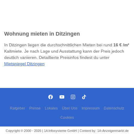
Wohnung mieten in Ditzingen
In Ditzingen liegen die durchschnittlichen Mieten bei rund
16 € /m²
Kaltmiete. Je nach Lage und Ausstattung kann der Preis jedoch
deutlich variieren. Detaillierte Preisinfos findest du unter
Mietspiegel Ditzingen
Ratgeber
Presse
Lokales
Über Uns
Impressum
Datenschutz
Cookies
Copyright © 2000 - 2026 | 1A Infosysteme GmbH | Content by: 1A-Anzeigenmarkt.de