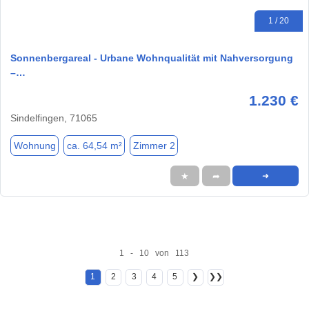
1 / 20
Sonnenbergareal - Urbane Wohnqualität mit Nahversorgung
–…
1.230 €
Sindelfingen, 71065
Wohnung
ca. 64,54 m²
Zimmer 2
★
➦
➜
1 - 10 von 113
1
2
3
4
5
❯
❯❯