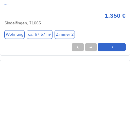
–…
1.350 €
Sindelfingen, 71065
Wohnung
ca. 67,57 m²
Zimmer 2
★
➦
➜