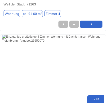
Weil der Stadt, 71263
Wohnung
ca. 91,00 m²
Zimmer 4
★
➦
➜
1 / 15