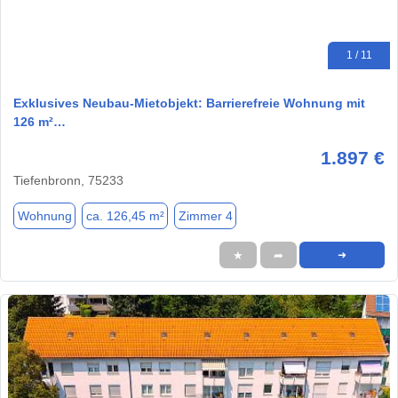
1 / 11
Exklusives Neubau-Mietobjekt: Barrierefreie Wohnung mit
126 m²…
1.897 €
Tiefenbronn, 75233
Wohnung
ca. 126,45 m²
Zimmer 4
★
➦
➜