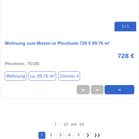
1 / 1
Wohnung zum Mieten in Pforzheim 728 € 89.76 m²
728 €
Pforzheim, 75180
Wohnung
ca. 89,76 m²
Zimmer 4
★
➦
➜
1 - 10 von 64
1
2
3
4
5
❯
❯❯