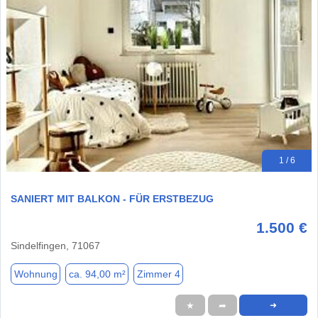
1 / 6
SANIERT MIT BALKON - FÜR ERSTBEZUG
1.500 €
Sindelfingen, 71067
Wohnung
ca. 94,00 m²
Zimmer 4
★
➦
➜