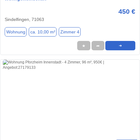
450 €
Sindelfingen, 71063
Wohnung
ca. 10,00 m²
Zimmer 4
★
➦
➜