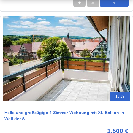
★
➦
➜
1 / 19
Helle und großzügige 4-Zimmer-Wohnung mit XL-Balkon in
Weil der S
1.500 €