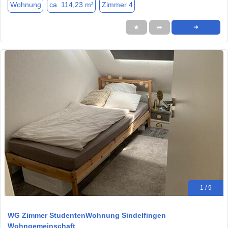
Wohnung
ca. 114,23 m²
Zimmer 4
★
➦
➜
1 / 9
WG Zimmer StudentenWohnung Sindelfingen
Wohngemeinschaft