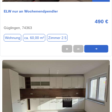
ELW nur an Wochenendpendler
490 €
Güglingen, 74363
Wohnung
ca. 60,00 m²
Zimmer 2.5
★
➦
➜