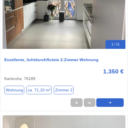
1 / 11
Exzellente, lichtdurchflutete 2-Zimmer Wohnung
1.350 €
Karlsruhe, 76189
Wohnung
ca. 71,10 m²
Zimmer 2
★
➦
➜