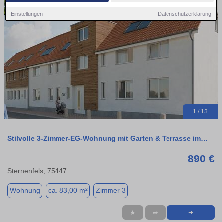
Einstellungen
Datenschutzerklärung
1 / 13
Stilvolle 3-Zimmer-EG-Wohnung mit Garten & Terrasse im…
890 €
Sternenfels, 75447
Wohnung
ca. 83,00 m²
Zimmer 3
★
➦
➜