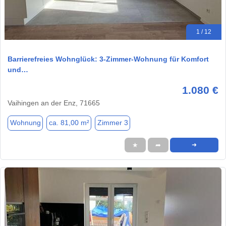
1 / 12
Barrierefreies Wohnglück: 3-Zimmer-Wohnung für Komfort
und…
1.080 €
Vaihingen an der Enz, 71665
Wohnung
ca. 81,00 m²
Zimmer 3
★
➦
➜