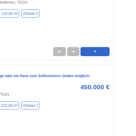
chelbronn, 75223
. 120,00 m²
Zimmer 5
★
➦
➜
ge oder ein Haus zum Selbstnutzen, beides möglich!
450.000 €
 75181
. 152,00 m²
Zimmer 7