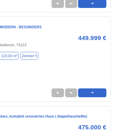
★
➦
➜
- MODERN - BESONDERS
449.999 €
chelbronn, 75223
. 120,00 m²
Zimmer 5
★
➦
➜
nes, komplett renoviertes Haus ( doppelhaushelfte)
475.000 €