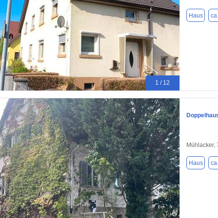
Haus
ca
1 / 12
Doppelhaus
Mühlacker,
Haus
ca