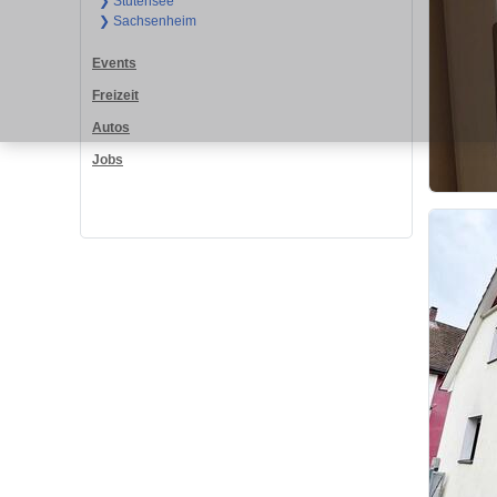
❯ Stutensee
❯ Sachsenheim
Events
Freizeit
Autos
Jobs