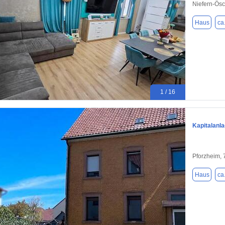
Niefern-Ös
Haus
ca
1 / 16
Kapitalanla
Pforzheim,
Haus
ca