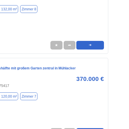
. 132,00 m²
Zimmer 8
★
➦
➜
hälfte mit großem Garten zentral in Mühlacker
370.000 €
 75417
. 120,00 m²
Zimmer 7