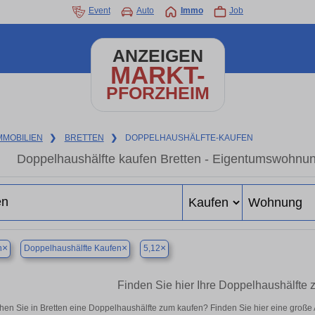
Event
Auto
Immo
Job
ANZEIGEN
MARKT-
PFORZHEIM
MMOBILIEN
❯
BRETTEN
❯
DOPPELHAUSHÄLFTE-KAUFEN
Doppelhaushälfte kaufen Bretten - Eigentumswohnung
×
×
×
n
Doppelhaushälfte Kaufen
5,12
Finden Sie hier Ihre Doppelhaushälfte 
hen Sie in Bretten eine Doppelhaushälfte zum kaufen? Finden Sie hier eine groß