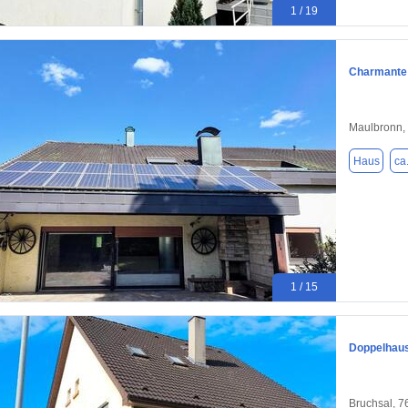
1 / 19
Charmante 
Maulbronn,
Haus
ca
1 / 15
Doppelhaus
Bruchsal, 