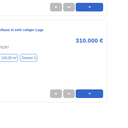
★
➦
➜
lhaus in sehr ruhiger Lage
310.000 €
 76297
. 100,00 m²
Zimmer 3
★
➦
➜