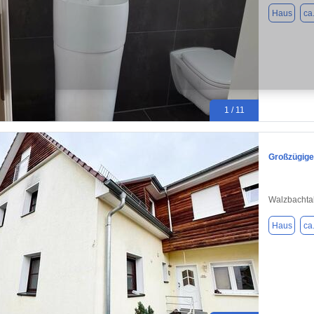
Haus
ca
1 / 11
Großzügige
Walzbachta
Haus
ca