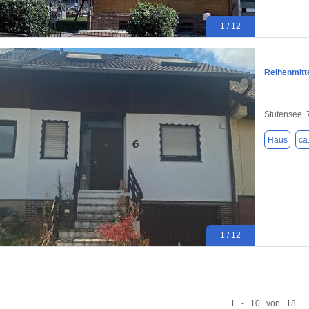
1 / 12
Reihenmitte
Stutensee,
Haus
ca
1 / 12
1 - 10 von 18