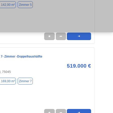
. 142,00 m²
Zimmer 5
★
➦
➜
 7- Zimmer -Doppelhaushälfte
519.000 €
l, 75045
. 169,00 m²
Zimmer 7
★
➦
➜