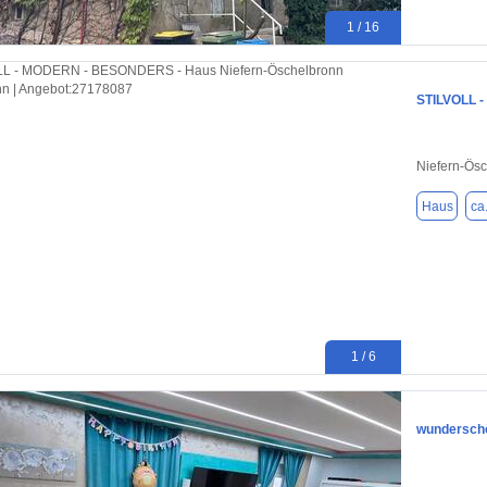
1 / 16
STILVOLL 
Niefern-Ös
Haus
ca
1 / 6
wunderschö