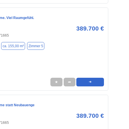
me. Viel Raumgefühl.
389.700 €
 71665
ca. 155,00 m²
Zimmer 5
★
➦
➜
me statt Neubauenge
389.700 €
 71665