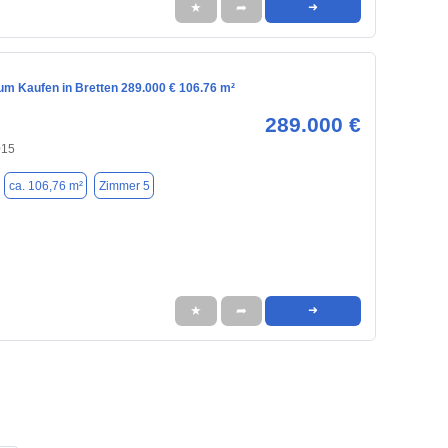
★
➦
➜
m Kaufen in Bretten 289.000 € 106.76 m²
289.000 €
015
ca. 106,76 m²
Zimmer 5
★
➦
➜