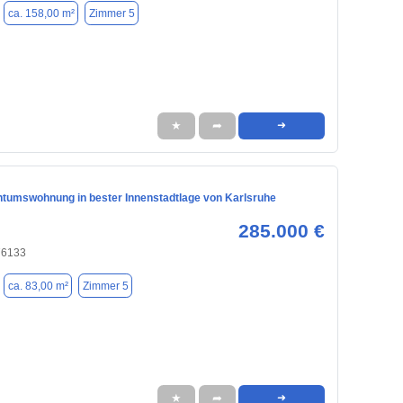
ca. 158,00 m²
Zimmer 5
★
➦
➜
tumswohnung in bester Innenstadtlage von Karlsruhe
285.000 €
76133
ca. 83,00 m²
Zimmer 5
★
➦
➜