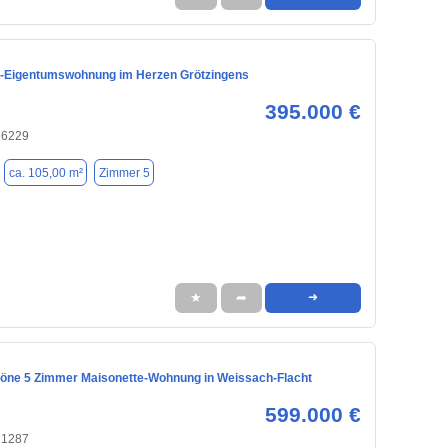
-Eigentumswohnung im Herzen Grötzingens
395.000 €
76229
ca. 105,00 m²
Zimmer 5
★
➦
➜
ne 5 Zimmer Maisonette-Wohnung in Weissach-Flacht
599.000 €
71287