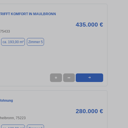
TRIFFT KOMFORT IN MAULBRONN
435.000 €
 75433
ca. 193,00 m²
Zimmer 5
★
➦
➜
Wohnung
280.000 €
chelbronn, 75223