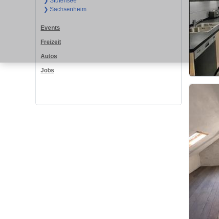
❯ Stutensee
❯ Sachsenheim
Events
Freizeit
Autos
Jobs