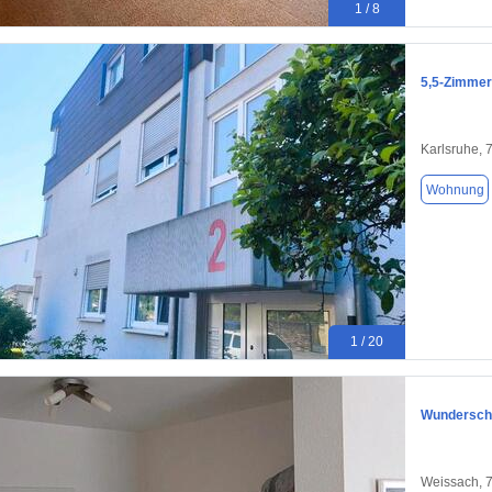
1 / 8
5,5-Zimmer
Karlsruhe, 
Wohnung
1 / 20
Wunderschö
Weissach, 