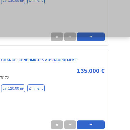
ca. 130,00 m²
Zimmer 5
★
➦
➜
E CHANCE! GENEHMIGTES AUSBAUPROJEKT
135.000 €
 75172
ca. 120,00 m²
Zimmer 5
★
➦
➜