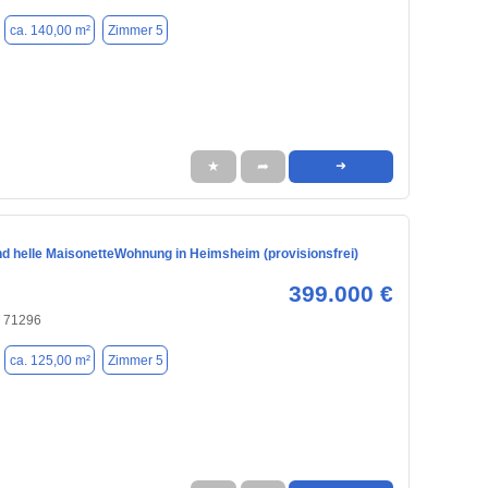
ca. 140,00 m²
Zimmer 5
★
➦
➜
d helle MaisonetteWohnung in Heimsheim (provisionsfrei)
399.000 €
 71296
ca. 125,00 m²
Zimmer 5