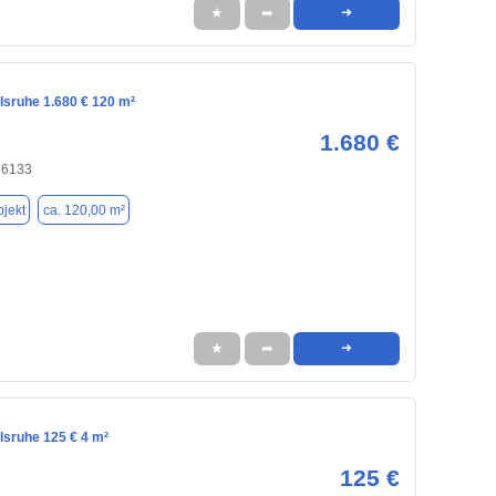
★
➦
➜
lsruhe 1.680 € 120 m²
1.680 €
76133
jekt
ca. 120,00 m²
★
➦
➜
lsruhe 125 € 4 m²
125 €