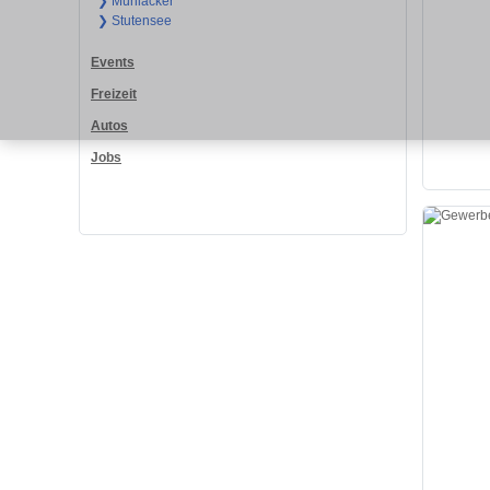
❯ Mühlacker
❯ Stutensee
Events
Freizeit
Autos
Jobs