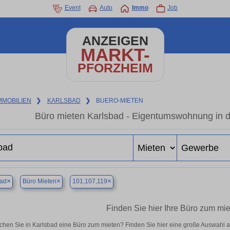
Event
Auto
Immo
Job
ANZEIGEN
MARKT-
PFORZHEIM
MMOBILIEN
❯
KARLSBAD
❯
BUERO-MIETEN
Büro mieten Karlsbad - Eigentumswohnung in d
×
×
×
bad
Büro Mieten
101,107,119
Finden Sie hier Ihre Büro zum mie
chen Sie in Karlsbad eine Büro zum mieten? Finden Sie hier eine große Auswahl 