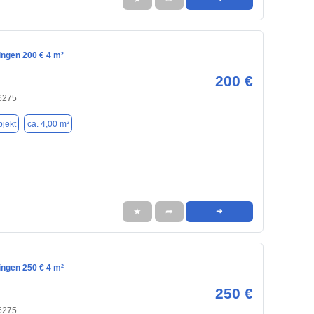
lingen 200 € 4 m²
200 €
76275
jekt
ca. 4,00 m²
★
➦
➜
lingen 250 € 4 m²
250 €
76275