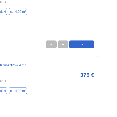
76133
jekt
ca. 4,00 m²
★
➦
➜
lsruhe 375 € 4 m²
375 €
76133
jekt
ca. 4,00 m²