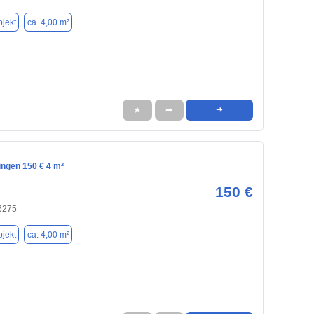
jekt
ca. 4,00 m²
★
➦
➜
lingen 150 € 4 m²
150 €
76275
jekt
ca. 4,00 m²