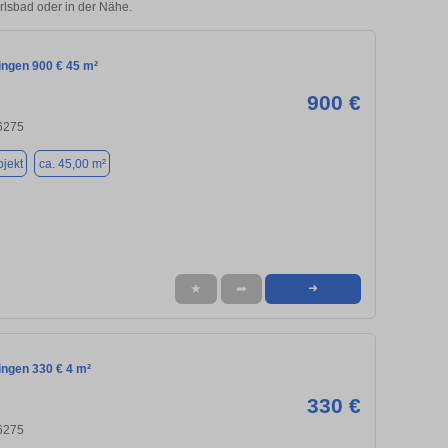
arlsbad oder in der Nähe.
lingen 900 € 45 m²
900 €
76275
jekt
ca. 45,00 m²
★
➦
➜
lingen 330 € 4 m²
330 €
76275