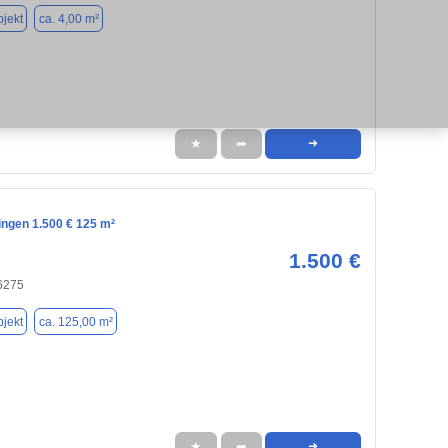
jekt
ca. 4,00 m²
★
➦
➜
lingen 1.500 € 125 m²
1.500 €
76275
jekt
ca. 125,00 m²
★
➦
➜