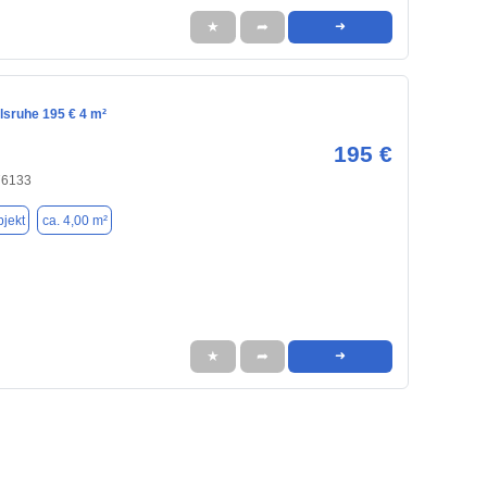
★
➦
➜
lsruhe 195 € 4 m²
195 €
76133
jekt
ca. 4,00 m²
★
➦
➜