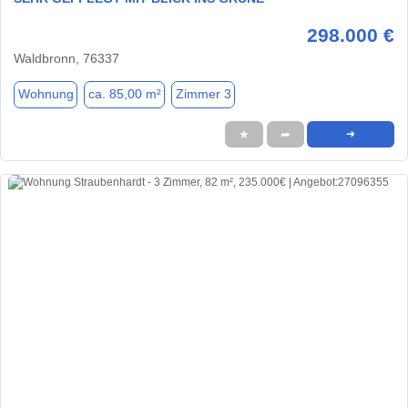
298.000 €
Waldbronn, 76337
Wohnung
ca. 85,00 m²
Zimmer 3
★
➦
➜