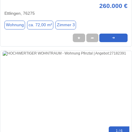
260.000 €
Ettlingen, 76275
Wohnung
ca. 72,00 m²
Zimmer 3
★
➦
➜
1 / 6