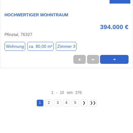
HOCHWERTIGER WOHNTRAUM
394.000 €
Pfinztal, 76327
Wohnung
ca. 80,00 m²
Zimmer 3
★
➦
➜
1 - 10 von 276
1
2
3
4
5
❯
❯❯