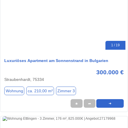
1 / 19
Luxuriöses Apartment am Sonnenstrand in Bulgarien
300.000 €
Straubenhardt, 75334
Wohnung
ca. 210,00 m²
Zimmer 3
★
➦
➜