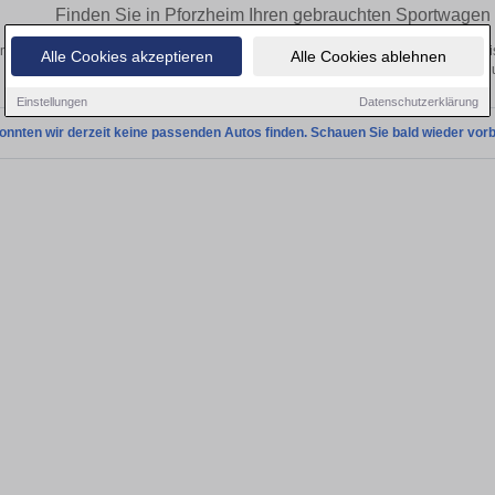
Finden Sie in Pforzheim Ihren gebrauchten Sportwagen
ntdecken Sie in Pforzheim gebrauchte Sportwagen Fahrzeuge. Von Kleinwagen bis
Alle Cookies akzeptieren
Alle Cookies ablehnen
Gebrauchtwagen in Pforzheim von privat 
Einstellungen
Datenschutzerklärung
onnten wir derzeit keine passenden Autos finden. Schauen Sie bald wieder vorb