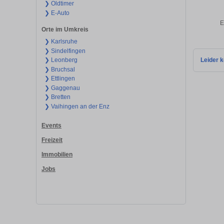
❯ Oldtimer
❯ E-Auto
E
Orte im Umkreis
❯ Karlsruhe
❯ Sindelfingen
❯ Leonberg
Leider k
❯ Bruchsal
❯ Ettlingen
❯ Gaggenau
❯ Bretten
❯ Vaihingen an der Enz
Events
Freizeit
Immobilien
Jobs