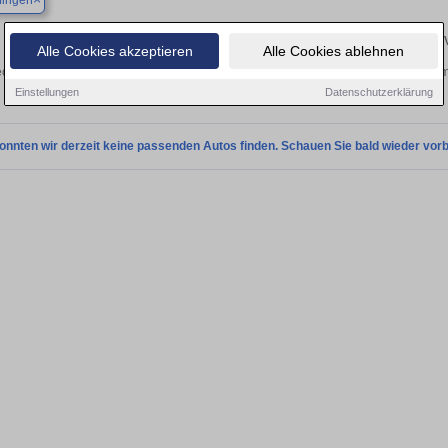
fingen
Finden Sie in Sindelfingen Ihren gebrauchten Opel 
Alle Cookies akzeptieren
Alle Cookies ablehnen
cken Sie in Sindelfingen gebrauchte Opel Fahrzeuge. Von Kleinwagen bis hin zum
Sindelfingen von privat und vom
Einstellungen
Datenschutzerklärung
onnten wir derzeit keine passenden Autos finden. Schauen Sie bald wieder vorb