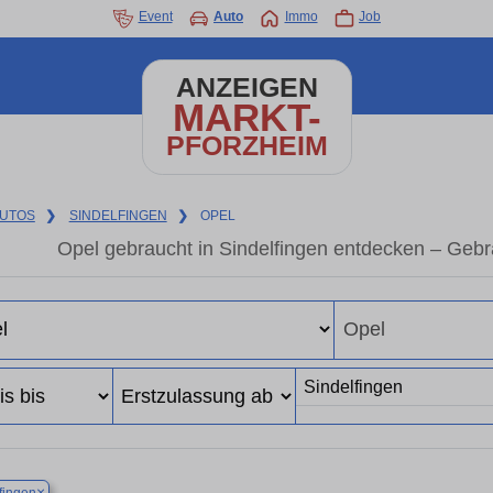
Event
Auto
Immo
Job
ANZEIGEN
MARKT-
PFORZHEIM
UTOS
❯
SINDELFINGEN
❯
OPEL
Opel gebraucht in Sindelfingen entdecken – Geb
×