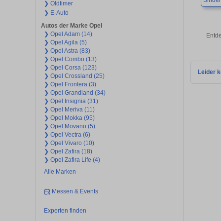
Sindel
❯ Oldtimer
❯ E-Auto
Autos der Marke Opel
❯ Opel Adam (14)
Entde
❯ Opel Agila (5)
❯ Opel Astra (83)
❯ Opel Combo (13)
❯ Opel Corsa (123)
Leider k
❯ Opel Crossland (25)
❯ Opel Frontera (3)
❯ Opel Grandland (34)
❯ Opel Insignia (31)
❯ Opel Meriva (11)
❯ Opel Mokka (95)
❯ Opel Movano (5)
❯ Opel Vectra (6)
❯ Opel Vivaro (10)
❯ Opel Zafira (18)
❯ Opel Zafira Life (4)
Alle Marken
Messen & Events
Experten finden